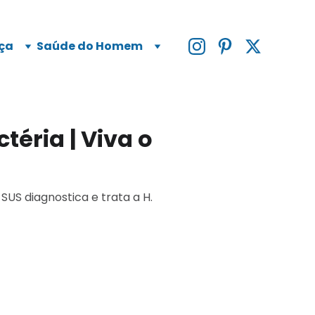
ça
Saúde do Homem
téria | Viva o
US diagnostica e trata a H.