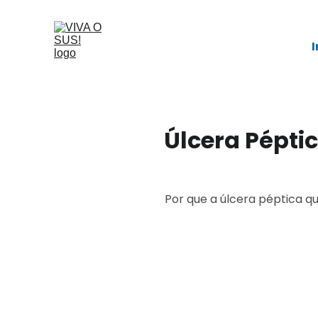
I
Úlcera Péptic
Por que a úlcera péptica q