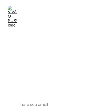
Viva o 
SUS
Sistema Único de Saúde
Pesquise
Receba nossas atualizações no email!