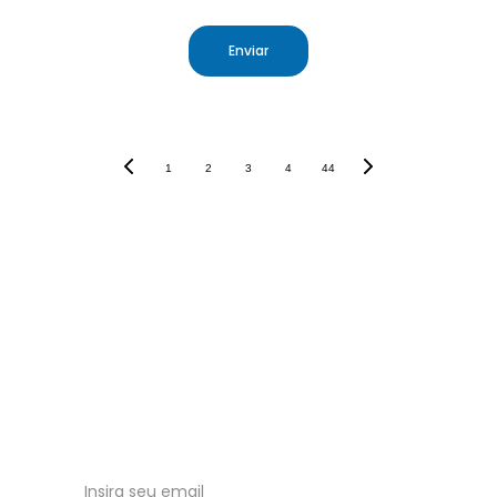
Enviar
1
2
3
4
44
Saúde para todos
Tudo sobre o Sistema Único de Saúde 
Brasileiro.
Receba nossas atualizações no email!