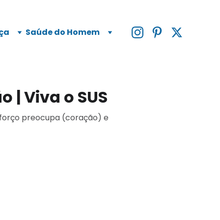
ça
Saúde do Homem
 | Viva o SUS
sforço preocupa (coração) e