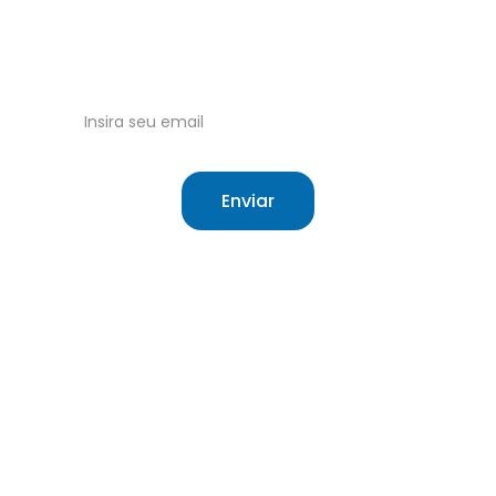
Tudo sobre o Sistema Único de Saúde 
Brasileiro.
Receba nossas atualizações no email!
Enviar
Site independente sobre saúde e o SUS.
O que é o SUS
Sobre
Cartão do SUS
Contato
Meu SUS Digital
Termos de Uso
Hierarquização
Cookie Policy
Direitos do 