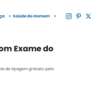
ça
Saúde do Homem
 com Exame do
me de tipagem gratuito pelo