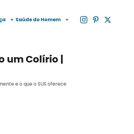
ça
Saúde do Homem
 um Colírio |
amente e o que o SUS oferece