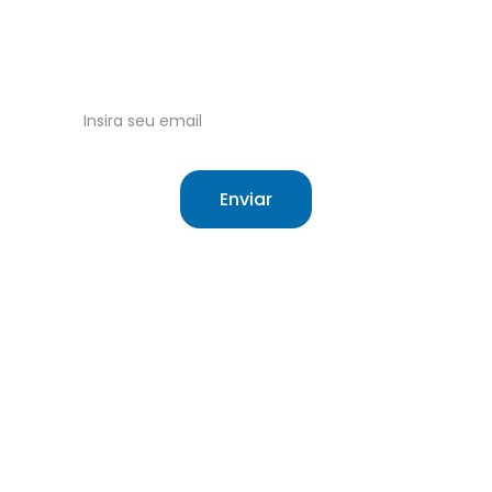
Tudo sobre o Sistema Único de Saúde 
Brasileiro.
Receba nossas atualizações no email!
Enviar
Site independente sobre saúde e o SUS.
O que é o SUS
Sobre
Cartão do SUS
Contato
Meu SUS Digital
Termos de Uso
Hierarquização
Cookie Policy
Direitos do 