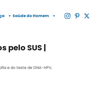
ça
Saúde do Homem
s pelo SUS |
afia e do teste de DNA-HPV,