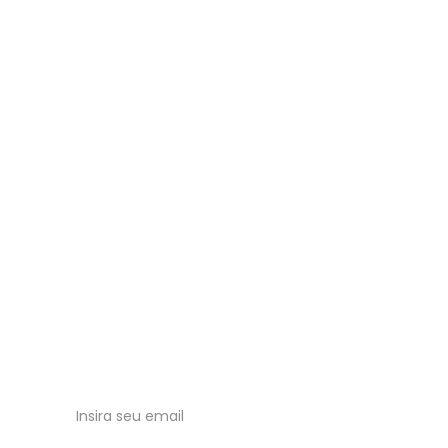
Saúde para todos
Tudo sobre o Sistema Único de Saúde 
Brasileiro.
Receba nossas atualizações no email!