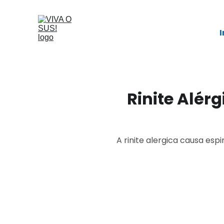
I
Rinite Alér
A rinite alergica causa esp