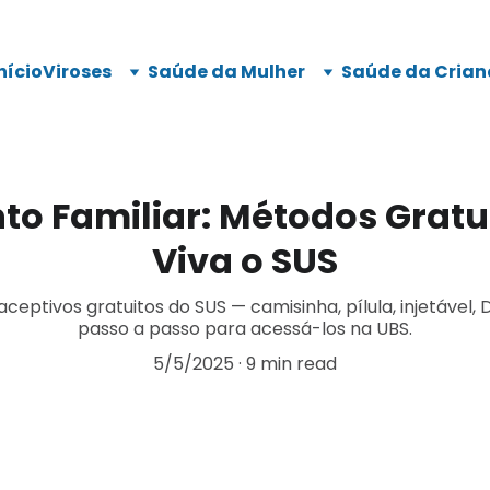
nício
Viroses
Saúde da Mulher
Saúde da Crian
o Familiar: Métodos Gratui
Viva o SUS
ptivos gratuitos do SUS — camisinha, pílula, injetável, DI
passo a passo para acessá-los na UBS.
5/5/2025
9 min read