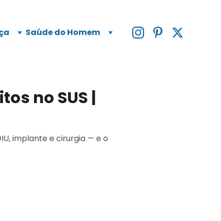
ça
Saúde do Homem
tos no SUS |
U, implante e cirurgia — e o