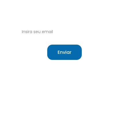
Tudo sobre o Sistema Único de Saúde 
Brasileiro.
Receba nossas atualizações no email!
Enviar
Site independente sobre saúde e o SUS.
O que é o SUS
Sobre
Cartão do SUS
Contato
Meu SUS Digital
Termos de Uso
Hierarquização
Cookie Policy
Direitos do 