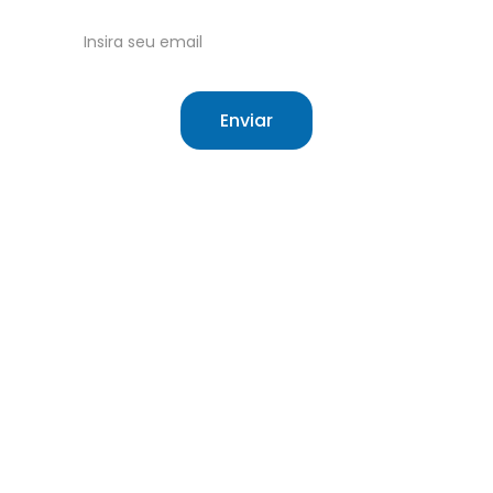
Receba nossas atualizações no email!
Enviar
Site independente sobre saúde e o SUS.
O que é o SUS
Sobre
Cartão do SUS
Contato
Meu SUS Digital
Termos de Uso
Hierarquização
Cookie Policy
Direitos do 
Política de 
usuário
Privacidade