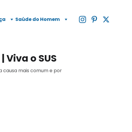
ça
Saúde do Homem
| Viva o SUS
é a causa mais comum e por