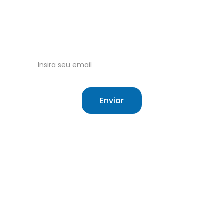
Tudo sobre o Sistema Único de Saúde 
Brasileiro.
Receba nossas atualizações no email!
Enviar
Site independente sobre saúde e o SUS.
O que é o SUS
Sobre
Cartão do SUS
Contato
Meu SUS Digital
Termos de Uso
Hierarquização
Cookie Policy