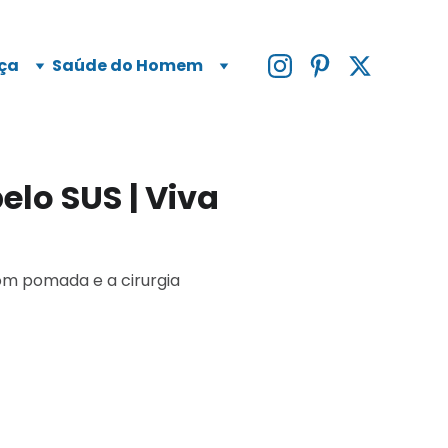
ça
Saúde do Homem
elo SUS | Viva
com pomada e a cirurgia