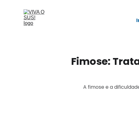
I
Fimose: Trata
A fimose e a dificulda