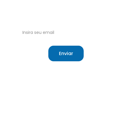
Tudo sobre o Sistema Único de Saúde 
Brasileiro.
Receba nossas atualizações no email!
Enviar
Site independente sobre saúde e o SUS.
O que é o SUS
Sobre
Cartão do SUS
Contato
Meu SUS Digital
Termos de Uso
Hierarquização
Cookie Policy
Direitos do 