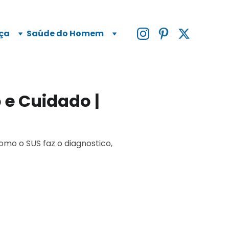
ça
Saúde do Homem
 e Cuidado |
omo o SUS faz o diagnostico,