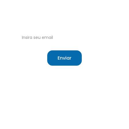
Tudo sobre o Sistema Único de Saúde 
Brasileiro.
Receba nossas atualizações no email!
Enviar
Site independente sobre saúde e o SUS.
O que é o SUS
Sobre
Cartão do SUS
Contato
Meu SUS Digital
Termos de Uso
Hierarquização
Cookie Policy