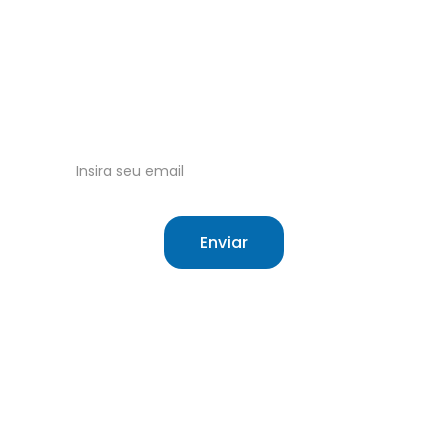
Saúde para todos
Tudo sobre o Sistema Único de Saúde 
Brasileiro.
Receba nossas atualizações no email!
Enviar
Site independente sobre saúde e o SUS.
O que é o SUS
Sobre
Cartão do SUS
Contato
Meu SUS Digital
Termos de Uso