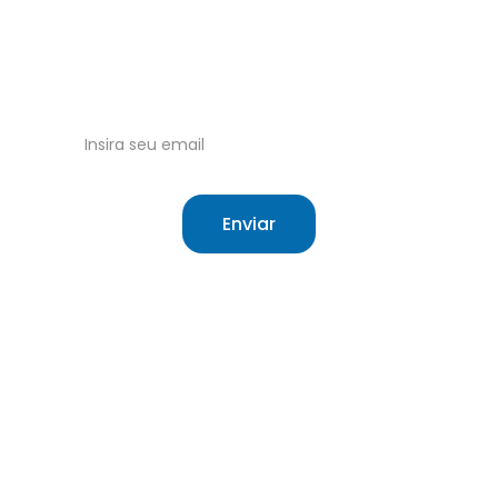
Tudo sobre o Sistema Único de Saúde 
Brasileiro.
Receba nossas atualizações no email!
Enviar
Site independente sobre saúde e o SUS.
O que é o SUS
Sobre
Cartão do SUS
Contato
Meu SUS Digital
Termos de Uso
Hierarquização
Cookie Policy